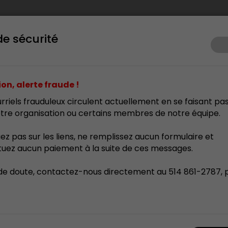
de sécurité
ents
Prix d’excellence
Membrariat
Formation
Res
on, alerte fraude !
rriels frauduleux circulent actuellement en se faisant pa
tre organisation ou certains membres de notre équipe.
uez pas sur les liens, ne remplissez aucun formulaire et
tuez aucun paiement à la suite de ces messages.
de doute, contactez-nous directement au 514 861-2787, 