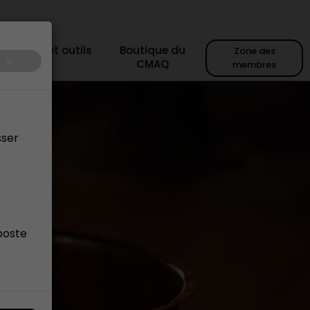
sources et outils
Boutique du
Zone des
×
CMAQ
membres
sser
poste