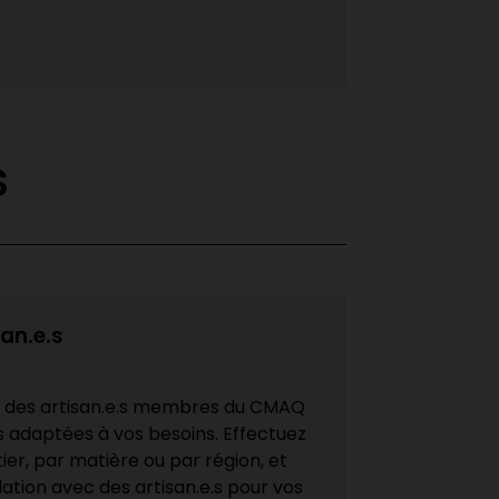
s
san.e.s
e des artisan.e.s membres du CMAQ
s adaptées à vos besoins. Effectuez
er, par matière ou par région, et
ation avec des artisan.e.s pour vos