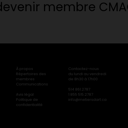
 devenir membre CM
À propos
Contactez-nous
Répertoires des
du lundi au vendredi
membres
de 8h30 à 17h00
Communications
514 861.2787
Avis légal
1 855 515.2787
Politique de
info@metiersdart.ca
confidentialité