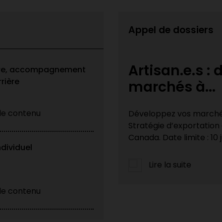
Appel de dossiers
loppez vos
Appel à cand
ire, accompagnement
rière
patrimoine M
 le contenu
national grâce à la
La Ville de Montréal lan
e du gouvernement du
Patrimoine 2026 avec H
du Québec. Artisan·es du
ndividuel
Lire la suite
 le contenu