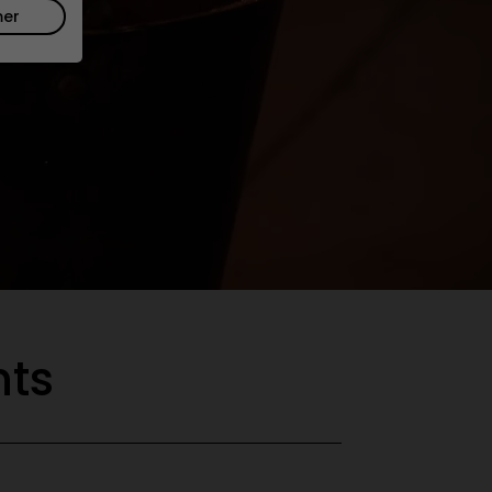
mer
ts