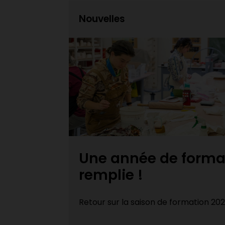
Nouvelles
Expositions des fini
bien
DEC Techniques de..
Félicitations aux finissant·e·s du DE
d’art du Cégep Limoilou et du Cégep