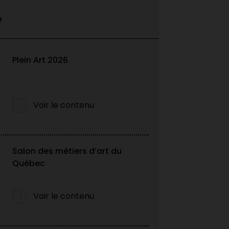
e
Plein Art 2026
Voir le contenu
Salon des métiers d’art du
éveloppez vos
Québec
Voir le contenu
international grâce à la
éative du gouvernement du